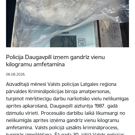
Policija Daugavpilī izņem gandrīz vienu
kilogramu amfetamīna
06.08.2026.
Aizvadītajā mēnesī Valsts policijas Latgales reģiona
pārvaldes Kriminālpolicijas biroja amatpersonas,
turpinot mērķtiecīgu darbu narkotisko vielu nelikumīgas
aprites apkarošanā, Daugavpilī aizturēja 1987. gadā
dzimušu vīrieti. Procesuālo darbību laikā likumsargi no
nelikumīgās aprites izņēma gandrīz vienu kilogramu
amfetamīna. Valsts policijā uzsākts kriminālprocess,
turpinās izmeklēšana. Šā gada 30. jūlijā Valsts policijas