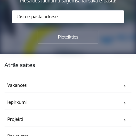
Piesakies jaunumu saņemšanai savā e-pastā!
Kājene
Ātrās saites
Vakances
Iepirkumi
Projekti