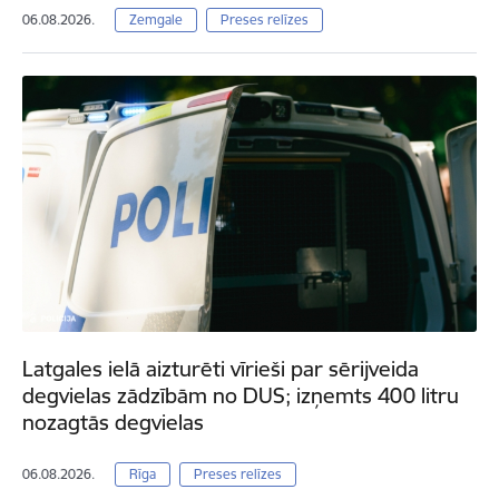
06.08.2026.
Zemgale
Preses relīzes
Latgales ielā aizturēti vīrieši par sērijveida
degvielas zādzībām no DUS; izņemts 400 litru
nozagtās degvielas
06.08.2026.
Rīga
Preses relīzes