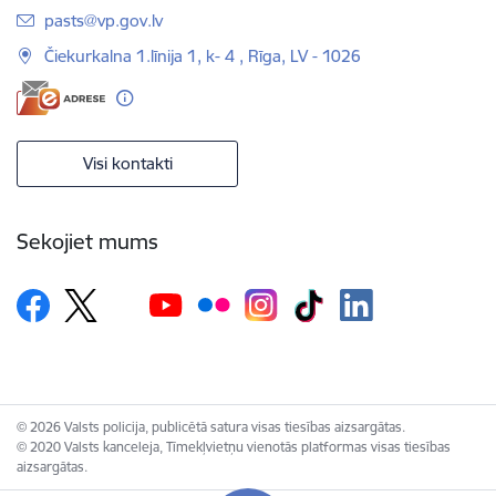
E-pasts:
pasts@vp.gov.lv
Čiekurkalna 1.līnija 1, k- 4 , Rīga, LV - 1026
Visi kontakti
Sekojiet mums
© 2026 Valsts policija, publicētā satura visas tiesības aizsargātas.
© 2020 Valsts kanceleja, Tīmekļvietņu vienotās platformas visas tiesības
aizsargātas.