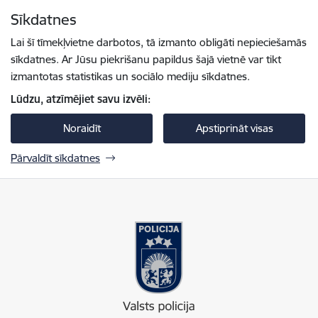
Pāriet uz lapas saturu
Sīkdatnes
Spied
lai meklētu
Enter
Lai šī tīmekļvietne darbotos, tā izmanto obligāti nepieciešamās
sīkdatnes. Ar Jūsu piekrišanu papildus šajā vietnē var tikt
izmantotas statistikas un sociālo mediju sīkdatnes.
Lūdzu, atzīmējiet savu izvēli:
Noraidīt
Apstiprināt visas
Pārvaldīt sīkdatnes
Valsts policija