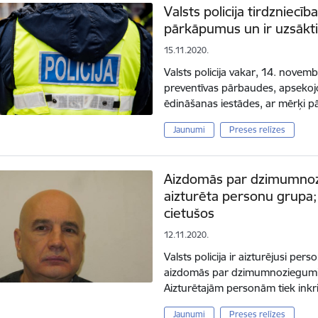
Valsts policija tirdzniecī
pārkāpumus un ir uzsākti 
15.11.2020.
Valsts policija vakar, 14. novembrī
preventīvas pārbaudes, apsekojot
ēdināšanas iestādes, ar mērķi pā
Jaunumi
Preses relīzes
Aizdomās par dzimumno
aizturēta personu grupa; p
cietušos
12.11.2020.
Valsts policija ir aizturējusi per
aizdomās par dzimumnoziegumi
Aizturētajām personām tiek ink
Jaunumi
Preses relīzes