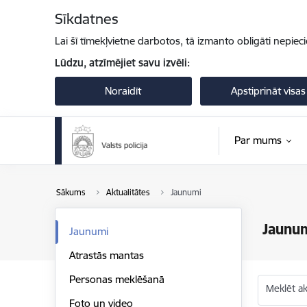
Pāriet uz lapas saturu
Sīkdatnes
Lai šī tīmekļvietne darbotos, tā izmanto obligāti nepiec
Lūdzu, atzīmējiet savu izvēli:
Noraidīt
Apstiprināt visas
Par mums
Sākums
Aktualitātes
Jaunumi
Jaunu
Jaunumi
Atrastās mantas
Personas meklēšanā
Meklēt akt
Foto un video