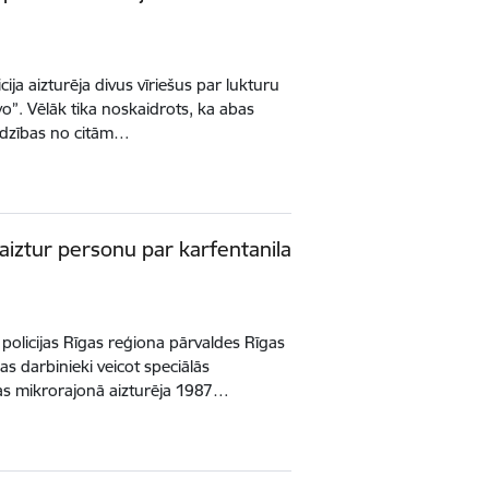
cija aizturēja divus vīriešus par lukturu
”. Vēlāk tika noskaidrots, ka abas
zādzības no citām…
i aiztur personu par karfentanila
 policijas Rīgas reģiona pārvaldes Rīgas
as darbinieki veicot speciālās
as mikrorajonā aizturēja 1987…