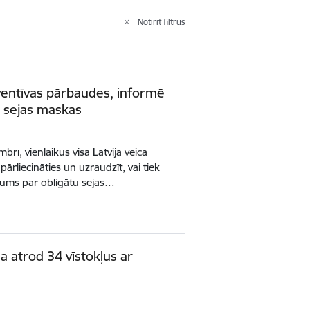
Notīrīt filtrus
reventīvas pārbaudes, informē
t sejas maskas
mbrī, vienlaikus visā Latvijā veica
ārliecināties un uzraudzīt, vai tiek
mums par obligātu sejas…
a atrod 34 vīstokļus ar