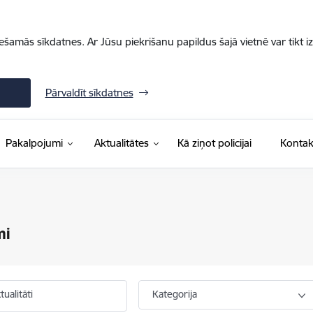
iešamās sīkdatnes. Ar Jūsu piekrišanu papildus šajā vietnē var tikt i
Pārvaldīt sīkdatnes
Pakalpojumi
Aktualitātes
Kā ziņot policijai
Kontak
mi
ualitāti
Kategorija