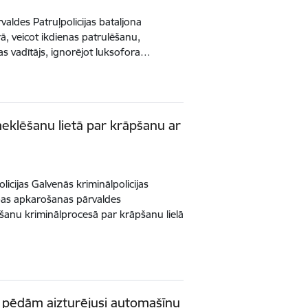
rvaldes Patruļpolicijas bataljona
ā, veicot ikdienas patrulēšanu,
s vadītājs, ignorējot luksofora…
zmeklēšanu lietā par krāpšanu ar
icijas Galvenās kriminālpolicijas
bas apkarošanas pārvaldes
anu kriminālprocesā par krāpšanu lielā
ām pēdām aizturējusi automašīnu