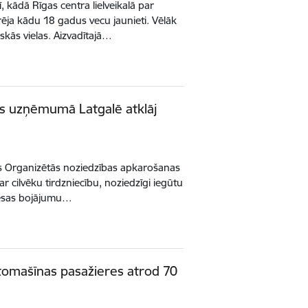
 kādā Rīgas centra lielveikalā par
rēja kādu 18 gadus vecu jaunieti. Vēlāk
iskās vielas. Aizvadītajā…
jas uzņēmumā Latgalē atklāj
jas Organizētās noziedzības apkarošanas
r cilvēku tirdzniecību, noziedzīgi iegūtu
miesas bojājumu…
tomašīnas pasažieres atrod 70