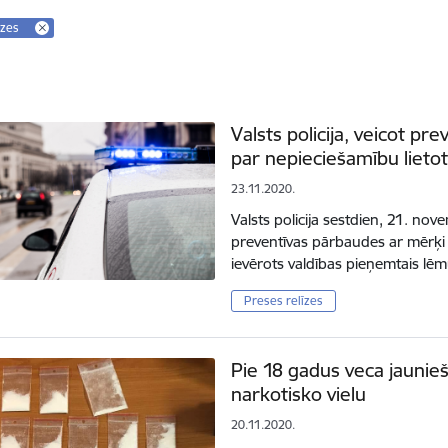
īzes
Valsts policija, veicot p
par nepieciešamību lieto
23.11.2020.
Valsts policija sestdien, 21. nove
preventīvas pārbaudes ar mērķi p
ievērots valdības pieņemtais lē
Preses relīzes
Pie 18 gadus veca jaunieš
narkotisko vielu
20.11.2020.