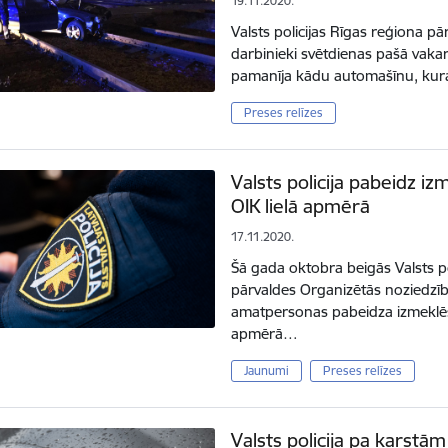
19.11.2020.
Valsts policijas Rīgas reģiona pā
darbinieki svētdienas pašā vakar
pamanīja kādu automašīnu, kura
Preses relīzes
Valsts policija pabeidz i
OIK lielā apmērā
17.11.2020.
Šā gada oktobra beigās Valsts pol
pārvaldes Organizētās noziedzī
amatpersonas pabeidza izmeklēš
apmērā…
Jaunumi
Preses relīzes
Valsts policija pa karst