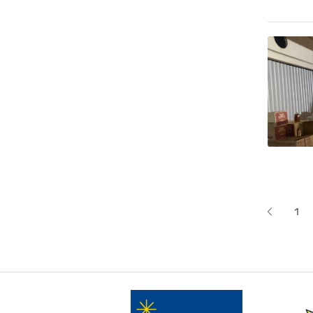
Lapoš
1