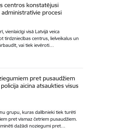
bas centros konstatējusi
administratīvie procesi
, vienlaicīgi visā Latvijā veica
 tirdzniecības centrus, lielveikalus un
rbaudīt, vai tiek ievēroti…
ziegumiem pret pusaudžiem
olicija aicina atsaukties visus
sonu grupu, kuras dalībnieki tiek turēti
em pret vismaz četriem pusaudžiem.
riminēti dažādi noziegumi pret…