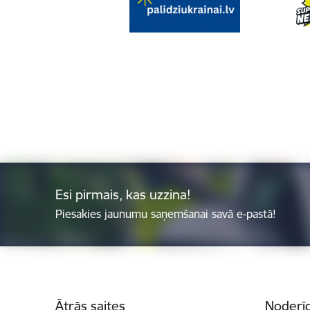
Esi pirmais, kas uzzina!
Piesakies jaunumu saņemšanai savā e-pastā!
Kājene
Ātrās saites
Noderīg