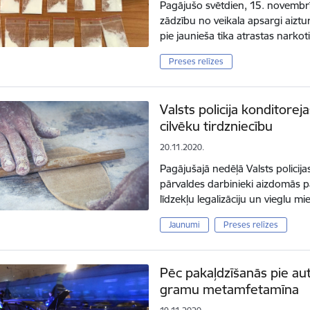
Pagājušo svētdien, 15. novembrī,
zādzību no veikala apsargi aiztu
pie jaunieša tika atrastas narkot
Preses relīzes
Valsts policija konditore
cilvēku tirdzniecību
20.11.2020.
Pagājušajā nedēļā Valsts polici
pārvaldes darbinieki aizdomās pa
līdzekļu legalizāciju un vieglu 
Jaunumi
Preses relīzes
Pēc pakaļdzīšanās pie au
gramu metamfetamīna