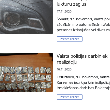
lukturu zagļus
17.11.2020.
Šonakt, 17. novembrī, Valsts poli
zādzībām no automašīnām „Volvo
personas izdarījušas vēl divas 
Preses relīzes
Valsts policijas darbiniek
realizāciju
16.11.2020.
Ceturtdien, 12. novembrī, Valsts
Kurzemes iecirkņa kriminālpolicij
izmeklēšanas darbības Bolderāj
Preses relīzes