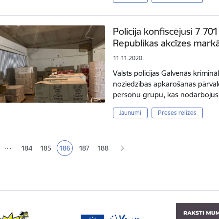
Policija konfiscējusi 7 701
Republikas akcīzes mar
11.11.2020.
Valsts policijas Galvenās kriminā
noziedzības apkarošanas pārval
personu grupu, kas nodarbojusi
Jaunumi
Preses relīzes
ana
…
184
185
186
187
188
Lapa
Lapa
Pašreizējā lapa
Lapa
Lapa