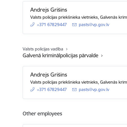
Andrejs Grišins
Valsts policijas priekšnieka vietnieks, Galvenās krim
+371 67829447
E-mail:
pasts@vp.gov.lv
Valsts policijas vadība
Galvenā kriminālpolicijas pārvalde
Andrejs Grišins
Valsts policijas priekšnieka vietnieks, Galvenās krim
+371 67829447
E-mail:
pasts@vp.gov.lv
Other employees