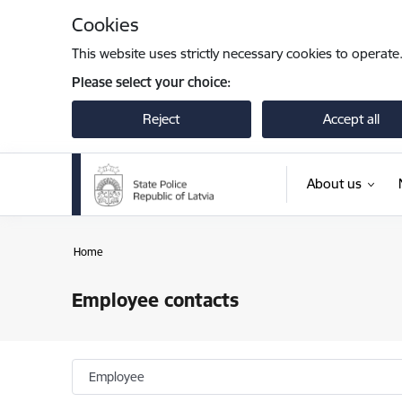
Skip to page content
Cookies
This website uses strictly necessary cookies to operate
Please select your choice:
Reject
Accept all
About us
Home
Employee contacts
Employee