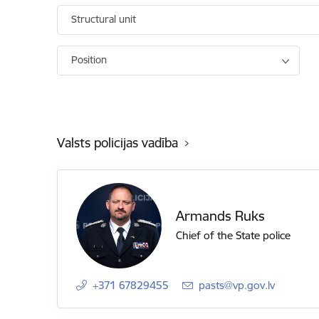
Structural unit
Position
Valsts policijas vadība
Armands Ruks
Chief of the State police
+371 67829455
E-mail:
pasts@vp.gov.lv