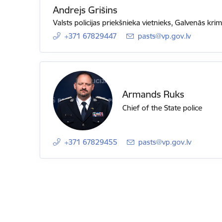
Andrejs Grišins
Valsts policijas priekšnieka vietnieks, Galvenās krim
+371 67829447
E-mail:
pasts@vp.gov.lv
Armands Ruks
Chief of the State police
+371 67829455
E-mail:
pasts@vp.gov.lv