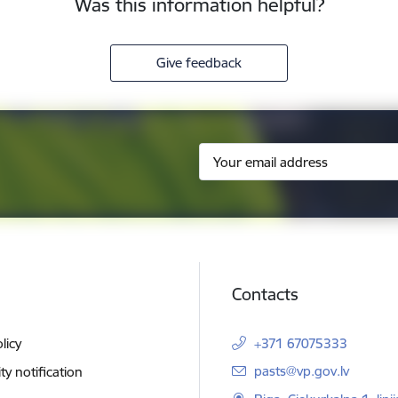
Was this information helpful?
Give feedback
Contacts
licy
+371 67075333
E-mail:
pasts@vp.gov.lv
ity notification