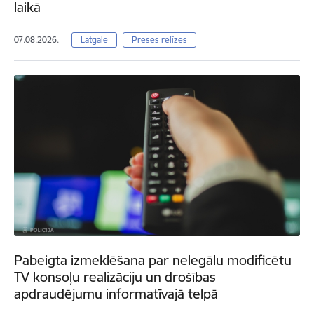
laikā
07.08.2026.
Latgale
Preses relīzes
Pabeigta izmeklēšana par nelegālu modificētu
TV konsoļu realizāciju un drošības
apdraudējumu informatīvajā telpā