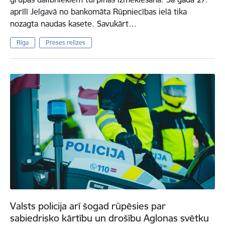
aprīlī Jelgavā no bankomāta Rūpniecības ielā tika
nozagta naudas kasete. Savukārt…
Rīga
Preses relīzes
Valsts policija arī šogad rūpēsies par
sabiedrisko kārtību un drošību Aglonas svētku