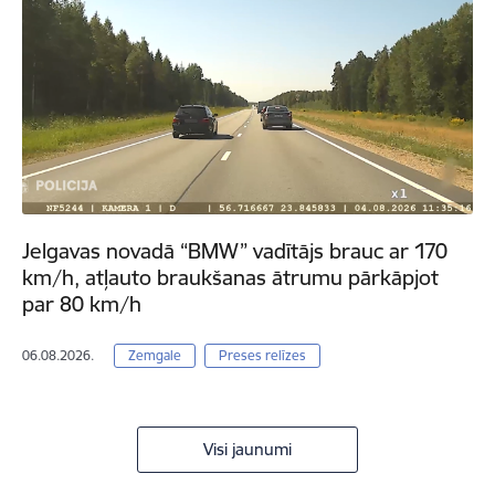
Jelgavas novadā “BMW” vadītājs brauc ar 170
km/h, atļauto braukšanas ātrumu pārkāpjot
par 80 km/h
06.08.2026.
Zemgale
Preses relīzes
Visi jaunumi