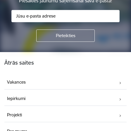
Piesakies jaunumu saņemšanai savā e-pastā!
Kājene
Ātrās saites
Vakances
Iepirkumi
Projekti