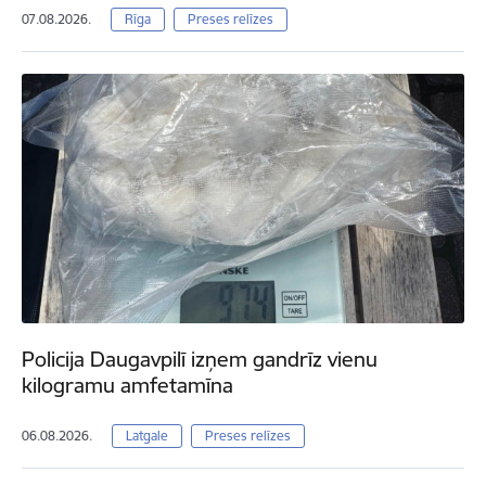
07.08.2026.
Rīga
Preses relīzes
Policija Daugavpilī izņem gandrīz vienu
kilogramu amfetamīna
06.08.2026.
Latgale
Preses relīzes