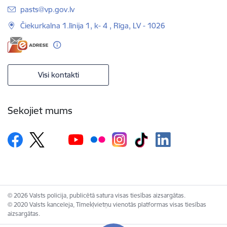
E-pasts:
pasts@vp.gov.lv
Čiekurkalna 1.līnija 1, k- 4 , Rīga, LV - 1026
Visi kontakti
Sekojiet mums
© 2026 Valsts policija, publicētā satura visas tiesības aizsargātas.
© 2020 Valsts kanceleja, Tīmekļvietņu vienotās platformas visas tiesības
aizsargātas.