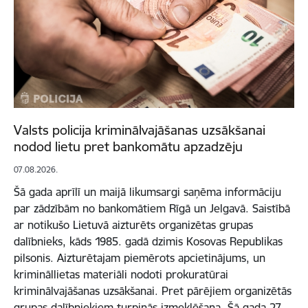
Valsts policija kriminālvajāšanas uzsākšanai
nodod lietu pret bankomātu apzadzēju
07.08.2026.
Šā gada aprīlī un maijā likumsargi saņēma informāciju
par zādzībām no bankomātiem Rīgā un Jelgavā. Saistībā
ar notikušo Lietuvā aizturēts organizētas grupas
dalībnieks, kāds 1985. gadā dzimis Kosovas Republikas
pilsonis. Aizturētajam piemērots apcietinājums, un
krimināllietas materiāli nodoti prokuratūrai
kriminālvajāšanas uzsākšanai. Pret pārējiem organizētās
grupas dalībniekiem turpinās izmeklēšana. Šā gada 27.