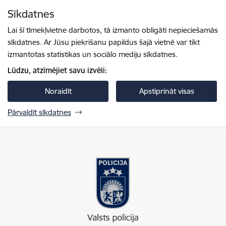
Pāriet uz lapas saturu
Sīkdatnes
Spied
lai meklētu
Enter
Lai šī tīmekļvietne darbotos, tā izmanto obligāti nepieciešamās
sīkdatnes. Ar Jūsu piekrišanu papildus šajā vietnē var tikt
izmantotas statistikas un sociālo mediju sīkdatnes.
Lūdzu, atzīmējiet savu izvēli:
Noraidīt
Apstiprināt visas
Pārvaldīt sīkdatnes
Valsts policija