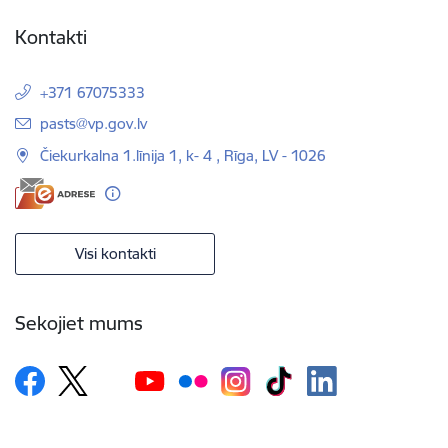
Kontakti
+371 67075333
E-pasts:
pasts@vp.gov.lv
Čiekurkalna 1.līnija 1, k- 4 , Rīga, LV - 1026
Visi kontakti
Sekojiet mums