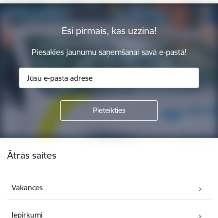
Esi pirmais, kas uzzina!
Piesakies jaunumu saņemšanai savā e-pastā!
Kājene
Ātrās saites
Vakances
Iepirkumi