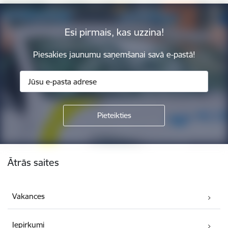
Esi pirmais, kas uzzina!
Piesakies jaunumu saņemšanai savā e-pastā!
Kājene
Ātrās saites
Vakances
Iepirkumi