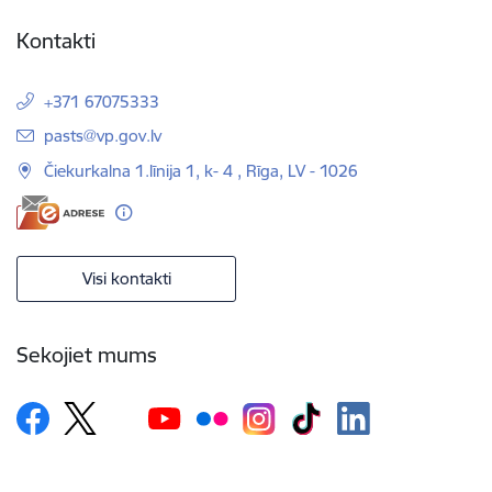
Kontakti
+371 67075333
E-pasts:
pasts@vp.gov.lv
Čiekurkalna 1.līnija 1, k- 4 , Rīga, LV - 1026
Visi kontakti
Sekojiet mums