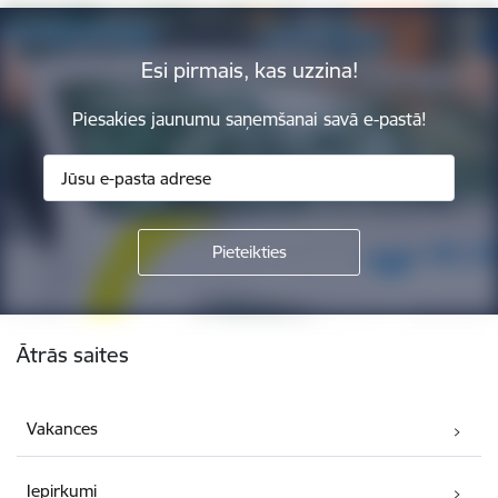
Esi pirmais, kas uzzina!
Piesakies jaunumu saņemšanai savā e-pastā!
Kājene
Ātrās saites
Vakances
Iepirkumi