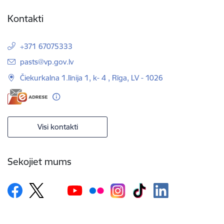
Kontakti
+371 67075333
E-pasts:
pasts@vp.gov.lv
Čiekurkalna 1.līnija 1, k- 4 , Rīga, LV - 1026
Visi kontakti
Sekojiet mums