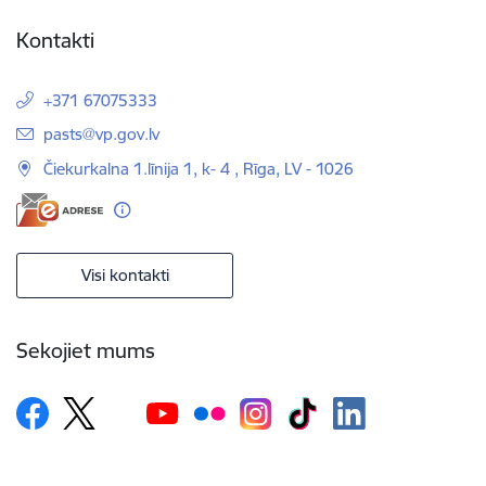
Kontakti
+371 67075333
E-pasts:
pasts@vp.gov.lv
Čiekurkalna 1.līnija 1, k- 4 , Rīga, LV - 1026
Visi kontakti
Sekojiet mums