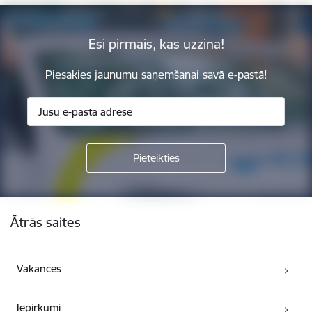
Esi pirmais, kas uzzina!
Piesakies jaunumu saņemšanai savā e-pastā!
Kājene
Ātrās saites
Vakances
Iepirkumi