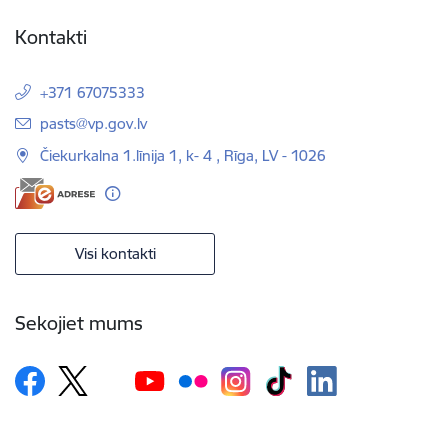
Kontakti
+371 67075333
E-pasts:
pasts@vp.gov.lv
Čiekurkalna 1.līnija 1, k- 4 , Rīga, LV - 1026
Visi kontakti
Sekojiet mums