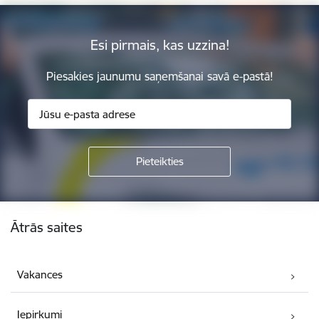
Esi pirmais, kas uzzina!
Piesakies jaunumu saņemšanai savā e-pastā!
Kājene
Ātrās saites
Vakances
Iepirkumi