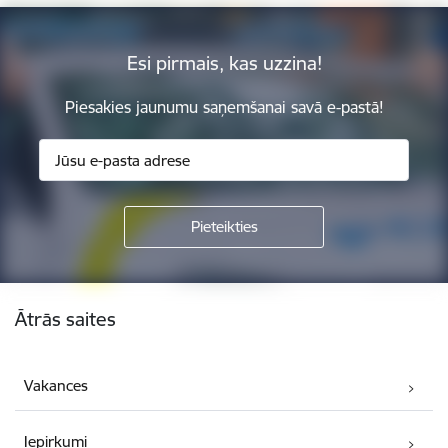
Esi pirmais, kas uzzina!
Piesakies jaunumu saņemšanai savā e-pastā!
Kājene
Ātrās saites
Vakances
Iepirkumi