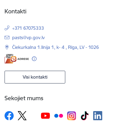
Kontakti
+371 67075333
E-pasts:
pasts@vp.gov.lv
Čiekurkalna 1.līnija 1, k- 4 , Rīga, LV - 1026
Visi kontakti
Sekojiet mums