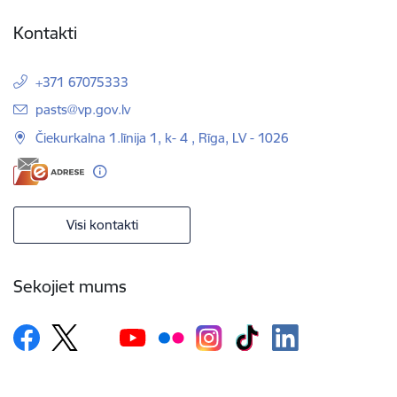
Kontakti
+371 67075333
E-pasts:
pasts@vp.gov.lv
Čiekurkalna 1.līnija 1, k- 4 , Rīga, LV - 1026
Visi kontakti
Sekojiet mums