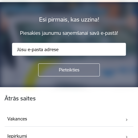
Esi pirmais, kas uzzina!
Piesakies jaunumu saņemšanai savā e-pastā!
Kājene
Ātrās saites
Vakances
Iepirkumi