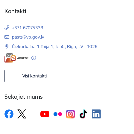
Kontakti
+371 67075333
E-pasts:
pasts@vp.gov.lv
Čiekurkalna 1.līnija 1, k- 4 , Rīga, LV - 1026
Visi kontakti
Sekojiet mums