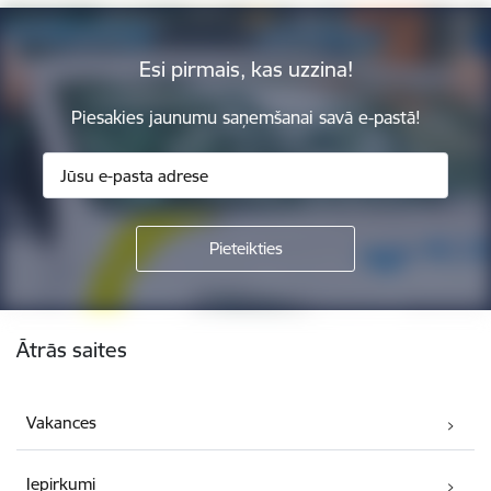
Esi pirmais, kas uzzina!
Piesakies jaunumu saņemšanai savā e-pastā!
Kājene
Ātrās saites
Vakances
Iepirkumi