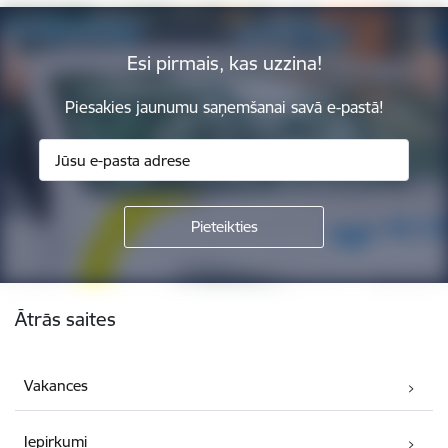
Esi pirmais, kas uzzina!
Piesakies jaunumu saņemšanai savā e-pastā!
Kājene
Ātrās saites
Vakances
Iepirkumi