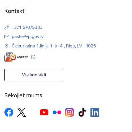
Kontakti
+371 67075333
E-pasts:
pasts@vp.gov.lv
Čiekurkalna 1.līnija 1, k- 4 , Rīga, LV - 1026
Visi kontakti
Sekojiet mums