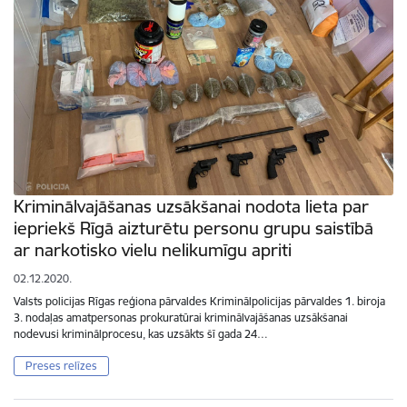
Kriminālvajāšanas uzsākšanai nodota lieta par
iepriekš Rīgā aizturētu personu grupu saistībā
ar narkotisko vielu nelikumīgu apriti
02.12.2020.
Valsts policijas Rīgas reģiona pārvaldes Kriminālpolicijas pārvaldes 1. biroja
3. nodaļas amatpersonas prokuratūrai kriminālvajāšanas uzsākšanai
nodevusi kriminālprocesu, kas uzsākts šī gada 24…
Preses relīzes