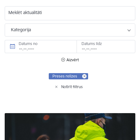
Meklēt aktualitāti
Kategorija
Datums no
Datums līdz
Aizvērt
Preses relīzes
Notīrīt filtrus