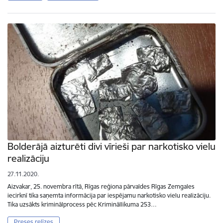
Bolderājā aizturēti divi vīrieši par narkotisko vielu
realizāciju
27.11.2020.
Aizvakar, 25. novembra rītā, Rīgas reģiona pārvaldes Rīgas Zemgales
iecirknī tika saņemta informācija par iespējamu narkotisko vielu realizāciju.
Tika uzsākts kriminālprocess pēc Krimināllikuma 253…
Preses relīzes