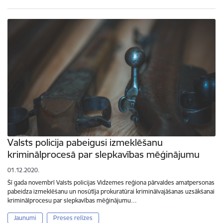
Valsts policija pabeigusi izmeklēšanu
kriminālprocesā par slepkavības mēģinājumu
01.12.2020.
Šī gada novembrī Valsts policijas Vidzemes reģiona pārvaldes amatpersonas
pabeidza izmeklēšanu un nosūtīja prokuratūrai kriminālvajāšanas uzsākšanai
kriminālprocesu par slepkavības mēģinājumu…
Jaunumi
Preses relīzes