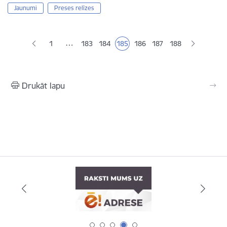
Jaunumi
Preses relīzes
Lapošana
…
1
183
184
185
186
187
188
Lapa
Lapa
Pašreizējā lapa
Lapa
Lapa
Drukāt lapu