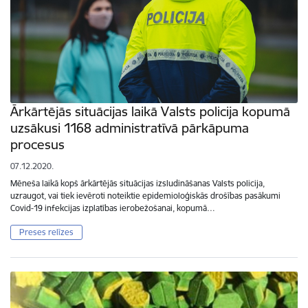
Ārkārtējās situācijas laikā Valsts policija kopumā
uzsākusi 1168 administratīvā pārkāpuma
procesus
07.12.2020.
Mēneša laikā kopš ārkārtējās situācijas izsludināšanas Valsts policija,
uzraugot, vai tiek ievēroti noteiktie epidemioloģiskās drošības pasākumi
Covid-19 infekcijas izplatības ierobežošanai, kopumā…
Preses relīzes