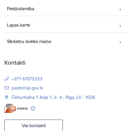
Piekļūstamība
Lapas karte
Sīkdatņu izvēles maiņa
Kontakti
+371 67075333
E-pasts:
pasts@vp.gov.lv
Čiekurkalna 1.līnija 1, k- 4 , Rīga, LV - 1026
Visi kontakti