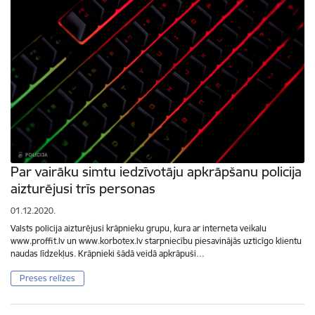
Par vairāku simtu iedzīvotāju apkrāpšanu policija
aizturējusi trīs personas
01.12.2020.
Valsts policija aizturējusi krāpnieku grupu, kura ar interneta veikalu
www.proffit.lv un www.korbotex.lv starpniecību piesavinājās uzticīgo klientu
naudas līdzekļus. Krāpnieki šādā veidā apkrāpuši…
Preses relīzes