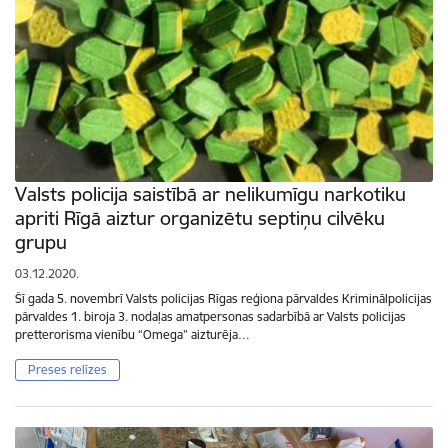
Valsts policija saistībā ar nelikumīgu narkotiku
apriti Rīgā aiztur organizētu septiņu cilvēku
grupu
03.12.2020.
Šī gada 5. novembrī Valsts policijas Rīgas reģiona pārvaldes Kriminālpolicijas
pārvaldes 1. biroja 3. nodaļas amatpersonas sadarbībā ar Valsts policijas
pretterorisma vienību “Omega” aizturēja…
Preses relīzes