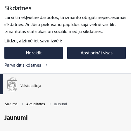
Pāriet uz lapas saturu
Sīkdatnes
Spied
lai meklētu
Enter
Lai šī tīmekļvietne darbotos, tā izmanto obligāti nepieciešamās
sīkdatnes. Ar Jūsu piekrišanu papildus šajā vietnē var tikt
izmantotas statistikas un sociālo mediju sīkdatnes.
Lūdzu, atzīmējiet savu izvēli:
Noraidīt
Apstiprināt visas
Pārvaldīt sīkdatnes
Sākums
Aktualitātes
Jaunumi
Jaunumi