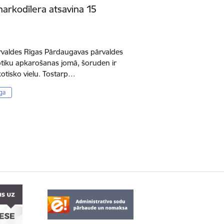
narkodīlera atsavina 15
pārvaldes Rīgas Pārdaugavas pārvaldes
kotiku apkarošanas jomā, šoruden ir
kotisko vielu. Tostarp…
ga