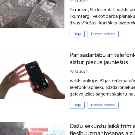
14.12.2024.
Pirmdien, 9. decembrī, Valsts po
likumsargi, veicot darba pienāk
divus vīriešus, kuri šķita aizdo
Rīga
Preses relīzes
Par sadarbību ar telefonk
aiztur piecus jauniešus
10.12.2024.
Valsts policijas Rīgas reģiona pā
telefonkrāpnieku līdzdalībniekus
gatavojušies saņemt skaidru na
Rīga
Preses relīzes
Dažu sekunžu laikā trim 
tiesību izmantošanas aiz