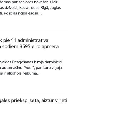
izdomās par seniores novešanu līdz
ņas dzīvokli, kas atrodas Rīgā, Juglas
i. Policijas rīcībā esošā…
k pie 11 administratīvā
 sodiem 3595 eiro apmērā
ārvaldes Reaģēšanas biroja darbinieki
u automašīnu “Audi”, par kuru ziņoja
ītājs ir alkohola reibumā…
gales priekšpilsētā, aiztur vīrieti