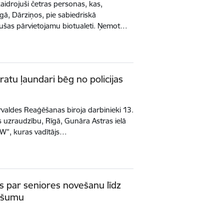
skaidrojuši četras personas, kas,
īgā, Dārziņos, pie sabiedriskā
jušas pārvietojamu biotualeti. Ņemot…
atu ļaundari bēg no policijas
ārvaldes Reaģēšanas biroja darbinieki 13.
es uzraudzību, Rīgā, Gunāra Astras ielā
”, kuras vadītājs…
ās par seniores novešanu līdz
pašumu