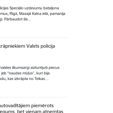
licijas Speciālo uzdevumu bataljona
umus, Rīgā, Mazajā Kalna ielā, pamanīja
mīgi. Pārbaudot šīs…
rāpniekiem Valsts policija
rvaldes likumsargi aizturējuši piecus
 jeb “naudas mūļus”, kuri bija
udu, kas izkrāpta no Teikas…
autovadītājiem piemērots
liegums, bet vienam atņemtas