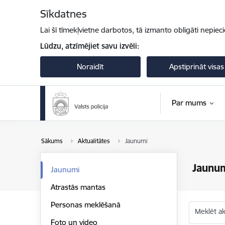
Pāriet uz lapas saturu
Sīkdatnes
Lai šī tīmekļvietne darbotos, tā izmanto obligāti nepiec
Lūdzu, atzīmējiet savu izvēli:
Noraidīt
Apstiprināt visas
Par mums
Sākums
Aktualitātes
Jaunumi
Jaunu
Jaunumi
Atrastās mantas
Personas meklēšanā
Meklēt akt
Foto un video