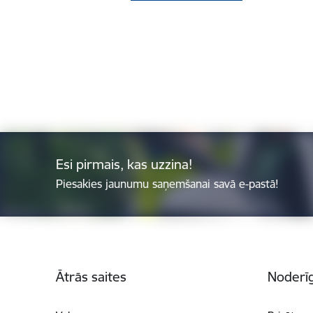
Esi pirmais, kas uzzina!
Piesakies jaunumu saņemšanai savā e-pastā!
Kājene
Ātrās saites
Noderīg