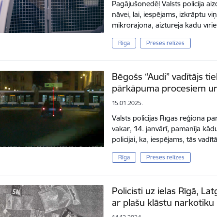
Pagājušonedēļ Valsts policija a
nāvei, lai, iespējams, izkrāptu vi
mikrorajonā, aizturēja kādu vīriet
Rīga
Preses relīzes
Bēgošs “Audi” vadītājs tie
pārkāpuma procesiem un
15.01.2025.
Valsts policijas Rīgas reģiona p
vakar, 14. janvārī, pamanīja kād
policijai, ka, iespējams, tās vad
Rīga
Preses relīzes
Policisti uz ielas Rīgā, Lat
ar plašu klāstu narkotiku