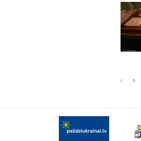
Lapoš
1