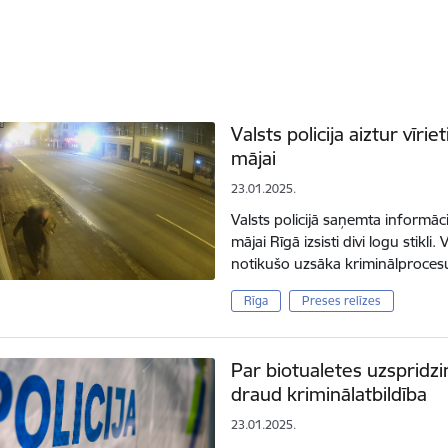
Valsts policija aiztur vīrie
mājai
23.01.2025.
Valsts policijā saņemta informāc
mājai Rīgā izsisti divi logu stikli
notikušo uzsāka kriminālproces
Rīga
Preses relīzes
Par biotualetes uzspridz
draud kriminālatbildība
23.01.2025.