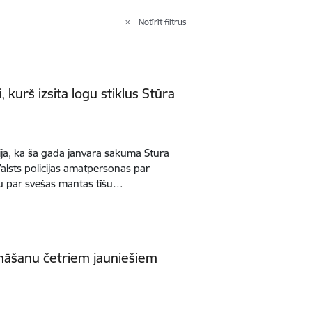
Notīrīt filtrus
ti, kurš izsita logu stiklus Stūra
ija, ka šā gada janvāra sākumā Stūra
. Valsts policijas amatpersonas par
u par svešas mantas tīšu…
ināšanu četriem jauniešiem