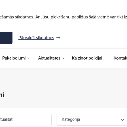
iešamās sīkdatnes. Ar Jūsu piekrišanu papildus šajā vietnē var tikt i
Pārvaldīt sīkdatnes
Pakalpojumi
Aktualitātes
Kā ziņot policijai
Kontak
mi
ualitāti
Kategorija