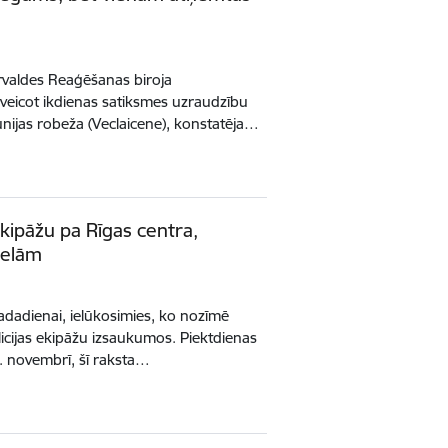
ārvaldes Reaģēšanas biroja
veicot ikdienas satiksmes uzraudzību
unijas robeža (Veclaicene), konstatēja…
ekipāžu pa Rīgas centra,
ielām
gadadienai, ielūkosimies, ko nozīmē
icijas ekipāžu izsaukumos. Piektdienas
5. novembrī, šī raksta…