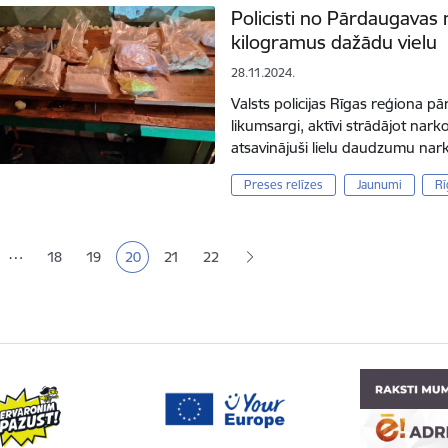
Policisti no Pārdaugavas 
kilogramus dažādu vielu
28.11.2024.
Valsts policijas Rīgas reģiona 
likumsargi, aktīvi strādājot nar
atsavinājuši lielu daudzumu nar
Preses relīzes
Jaunumi
Rī
ana
…
18
19
20
21
22
Lapa
Lapa
Pašreizējā lapa
Lapa
Lapa