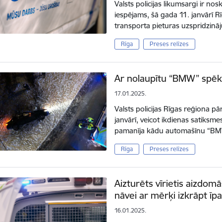
Valsts policijas likumsargi ir no
iespējams, šā gada 11. janvārī R
transporta pieturas uzspridzinā
Rīga
Preses relīzes
Ar nolaupītu “BMW” spēkr
17.01.2025.
Valsts policijas Rīgas reģiona p
janvārī, veicot ikdienas satiksm
pamanīja kādu automašīnu “BMW
Rīga
Preses relīzes
Aizturēts vīrietis aizdom
nāvei ar mērķi izkrāpt ī
16.01.2025.