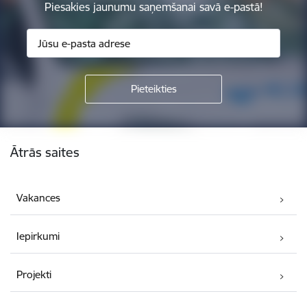
Piesakies jaunumu saņemšanai savā e-pastā!
Kājene
Ātrās saites
Vakances
Iepirkumi
Projekti