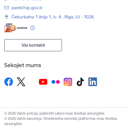
E-pasts:
pasts@vp.gov.lv
Čiekurkalna 1.līnija 1, k- 4 , Rīga, LV - 1026
Visi kontakti
Sekojiet mums
© 2026 Valsts policija, publicētā satura visas tiesības aizsargātas.
© 2020 Valsts kanceleja, Tīmekļvietņu vienotās platformas visas tiesības
aizsargātas.