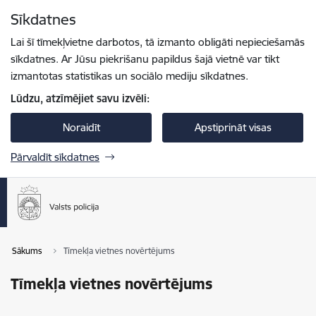
Pāriet uz lapas saturu
Sīkdatnes
Spied
lai meklētu
Enter
Lai šī tīmekļvietne darbotos, tā izmanto obligāti nepieciešamās
sīkdatnes. Ar Jūsu piekrišanu papildus šajā vietnē var tikt
izmantotas statistikas un sociālo mediju sīkdatnes.
Lūdzu, atzīmējiet savu izvēli:
Noraidīt
Apstiprināt visas
Pārvaldīt sīkdatnes
Sākums
Tīmekļa vietnes novērtējums
Tīmekļa vietnes novērtējums