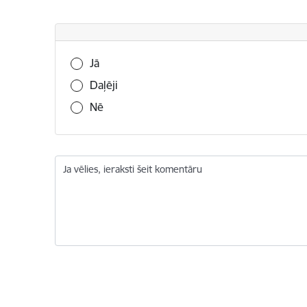
Vai šī informācija bija noderīga?
Jā
Daļēji
Nē
Ja vēlies, ieraksti šeit komentāru