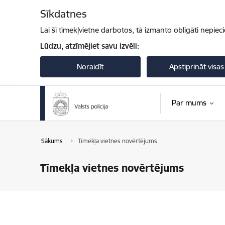
Pāriet uz lapas saturu
Sīkdatnes
Lai šī tīmekļvietne darbotos, tā izmanto obligāti nepiec
Lūdzu, atzīmējiet savu izvēli:
Noraidīt
Apstiprināt visas
Par mums
Sākums
Tīmekļa vietnes novērtējums
Tīmekļa vietnes novērtējums