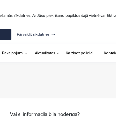
iešamās sīkdatnes. Ar Jūsu piekrišanu papildus šajā vietnē var tikt i
Pārvaldīt sīkdatnes
Pakalpojumi
Aktualitātes
Kā ziņot policijai
Kontak
Vai šī informācija bija noderīga?