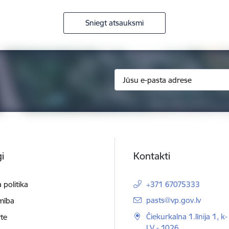
Sniegt atsauksmi
i
Kontakti
 politika
+371 67075333
E-pasts:
pasts@vp.gov.lv
mība
Čiekurkalna 1.līnija 1, k-
te
LV - 1026