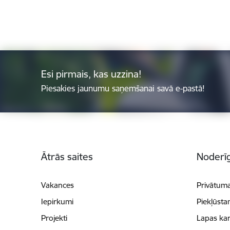
Esi pirmais, kas uzzina!
Piesakies jaunumu saņemšanai savā e-pastā!
Kājene
Ātrās saites
Noderīg
Vakances
Privātuma
Iepirkumi
Piekļūsta
Projekti
Lapas kar