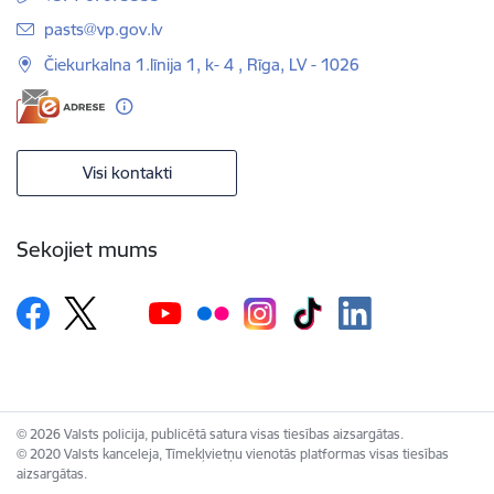
E-pasts:
pasts@vp.gov.lv
Čiekurkalna 1.līnija 1, k- 4 , Rīga, LV - 1026
Visi kontakti
Sekojiet mums
© 2026 Valsts policija, publicētā satura visas tiesības aizsargātas.
© 2020 Valsts kanceleja, Tīmekļvietņu vienotās platformas visas tiesības
aizsargātas.