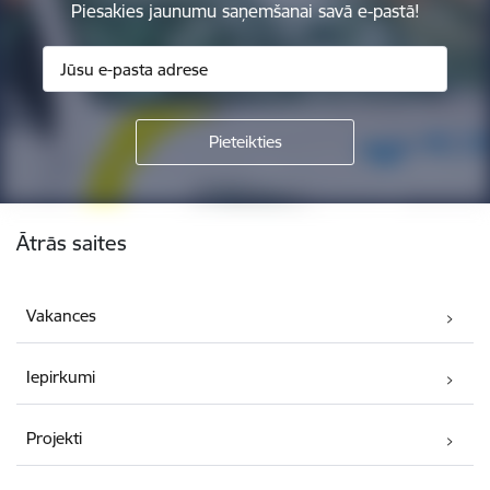
Piesakies jaunumu saņemšanai savā e-pastā!
Kājene
Ātrās saites
Vakances
Iepirkumi
Projekti