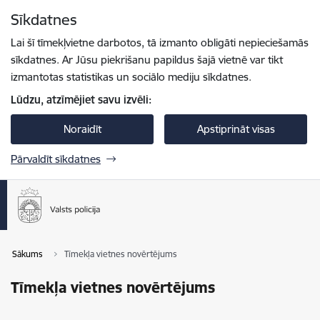
Pāriet uz lapas saturu
Sīkdatnes
Spied
lai meklētu
Enter
Lai šī tīmekļvietne darbotos, tā izmanto obligāti nepieciešamās
sīkdatnes. Ar Jūsu piekrišanu papildus šajā vietnē var tikt
izmantotas statistikas un sociālo mediju sīkdatnes.
Lūdzu, atzīmējiet savu izvēli:
Noraidīt
Apstiprināt visas
Pārvaldīt sīkdatnes
Sākums
Tīmekļa vietnes novērtējums
Tīmekļa vietnes novērtējums