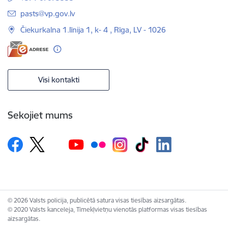
E-pasts:
pasts@vp.gov.lv
Čiekurkalna 1.līnija 1, k- 4 , Rīga, LV - 1026
Visi kontakti
Sekojiet mums
© 2026 Valsts policija, publicētā satura visas tiesības aizsargātas.
© 2020 Valsts kanceleja, Tīmekļvietņu vienotās platformas visas tiesības
aizsargātas.