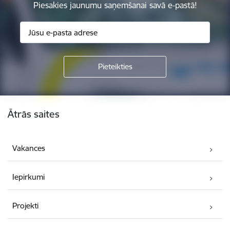
Piesakies jaunumu saņemšanai savā e-pastā!
Kājene
Ātrās saites
Vakances
Iepirkumi
Projekti