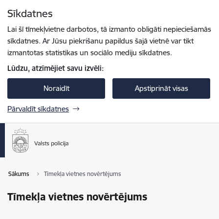
Pāriet uz lapas saturu
Sīkdatnes
Spied
lai meklētu
Enter
Lai šī tīmekļvietne darbotos, tā izmanto obligāti nepieciešamās
sīkdatnes. Ar Jūsu piekrišanu papildus šajā vietnē var tikt
izmantotas statistikas un sociālo mediju sīkdatnes.
Lūdzu, atzīmējiet savu izvēli:
Noraidīt
Apstiprināt visas
Pārvaldīt sīkdatnes
Sākums
Tīmekļa vietnes novērtējums
Tīmekļa vietnes novērtējums