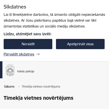
Pāriet uz lapas saturu
Sīkdatnes
Spied
lai meklētu
Enter
Lai šī tīmekļvietne darbotos, tā izmanto obligāti nepieciešamās
sīkdatnes. Ar Jūsu piekrišanu papildus šajā vietnē var tikt
izmantotas statistikas un sociālo mediju sīkdatnes.
Lūdzu, atzīmējiet savu izvēli:
Noraidīt
Apstiprināt visas
Pārvaldīt sīkdatnes
Sākums
Tīmekļa vietnes novērtējums
Tīmekļa vietnes novērtējums