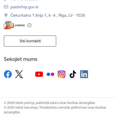
E-pasts:
pasts@vp.gov.lv
Čiekurkalna 1.līnija 1, k- 4 , Rīga, LV - 1026
Visi kontakti
Sekojiet mums
© 2026 Valsts policija, publicētā satura visas tiesības aizsargātas.
© 2020 Valsts kanceleja, Tīmekļvietņu vienotās platformas visas tiesības
aizsargātas.