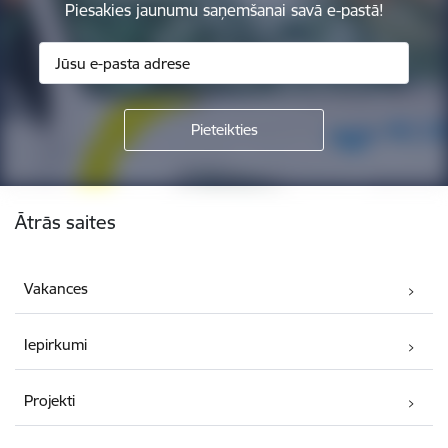
Piesakies jaunumu saņemšanai savā e-pastā!
Kājene
Ātrās saites
Vakances
Iepirkumi
Projekti