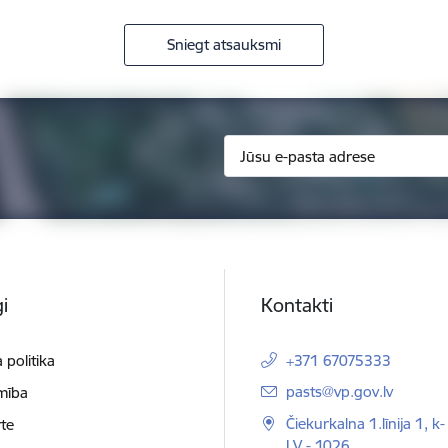
Sniegt atsauksmi
i
Kontakti
 politika
+371 67075333
E-pasts:
pasts@vp.gov.lv
mība
Čiekurkalna 1.līnija 1, k-
te
LV - 1026