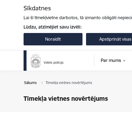
Pāriet uz lapas saturu
Sīkdatnes
Lai šī tīmekļvietne darbotos, tā izmanto obligāti nepiec
Lūdzu, atzīmējiet savu izvēli:
Noraidīt
Apstiprināt visas
Par mums
Sākums
Tīmekļa vietnes novērtējums
Tīmekļa vietnes novērtējums