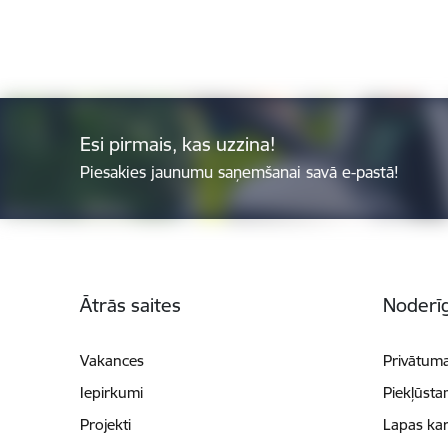
Esi pirmais, kas uzzina!
Piesakies jaunumu saņemšanai savā e-pastā!
Kājene
Ātrās saites
Noderīg
Vakances
Privātuma
Iepirkumi
Piekļūsta
Projekti
Lapas kar