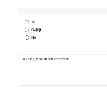
Vai šī informācija bija noderīga?
Jā
Daļēji
Nē
Ja vēlies, ieraksti šeit komentāru