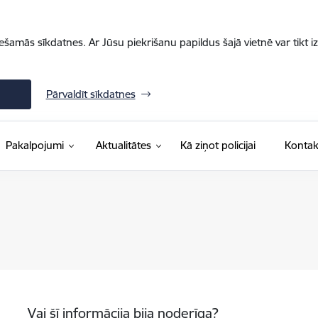
iešamās sīkdatnes. Ar Jūsu piekrišanu papildus šajā vietnē var tikt i
Pārvaldīt sīkdatnes
Pakalpojumi
Aktualitātes
Kā ziņot policijai
Kontak
Vai šī informācija bija noderīga?