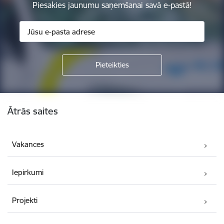
Piesakies jaunumu saņemšanai savā e-pastā!
Kājene
Ātrās saites
Vakances
Iepirkumi
Projekti