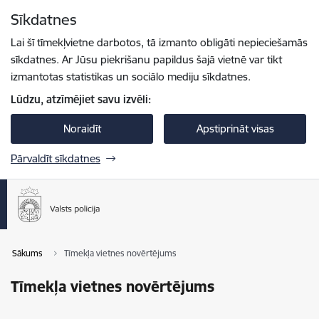
Pāriet uz lapas saturu
Sīkdatnes
Spied
lai meklētu
Enter
Lai šī tīmekļvietne darbotos, tā izmanto obligāti nepieciešamās
sīkdatnes. Ar Jūsu piekrišanu papildus šajā vietnē var tikt
izmantotas statistikas un sociālo mediju sīkdatnes.
Lūdzu, atzīmējiet savu izvēli:
Noraidīt
Apstiprināt visas
Pārvaldīt sīkdatnes
Sākums
Tīmekļa vietnes novērtējums
Tīmekļa vietnes novērtējums