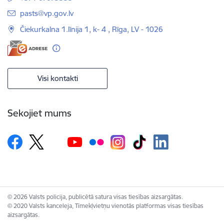
E-pasts:
pasts@vp.gov.lv
Čiekurkalna 1.līnija 1, k- 4 , Rīga, LV - 1026
Visi kontakti
Sekojiet mums
© 2026 Valsts policija, publicētā satura visas tiesības aizsargātas.
© 2020 Valsts kanceleja, Tīmekļvietņu vienotās platformas visas tiesības
aizsargātas.