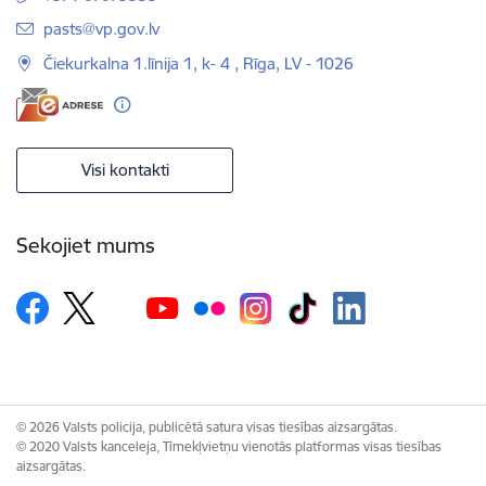
E-pasts:
pasts@vp.gov.lv
Čiekurkalna 1.līnija 1, k- 4 , Rīga, LV - 1026
Visi kontakti
Sekojiet mums
© 2026 Valsts policija, publicētā satura visas tiesības aizsargātas.
© 2020 Valsts kanceleja, Tīmekļvietņu vienotās platformas visas tiesības
aizsargātas.