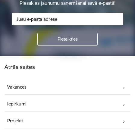
Piesakies jaunumu saņemšanai savā e-pastā!
Kājene
Ātrās saites
Vakances
Iepirkumi
Projekti