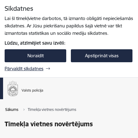
Pāriet uz lapas saturu
Sīkdatnes
Spied
lai meklētu
Enter
Lai šī tīmekļvietne darbotos, tā izmanto obligāti nepieciešamās
sīkdatnes. Ar Jūsu piekrišanu papildus šajā vietnē var tikt
izmantotas statistikas un sociālo mediju sīkdatnes.
Lūdzu, atzīmējiet savu izvēli:
Noraidīt
Apstiprināt visas
Pārvaldīt sīkdatnes
Sākums
Tīmekļa vietnes novērtējums
Tīmekļa vietnes novērtējums