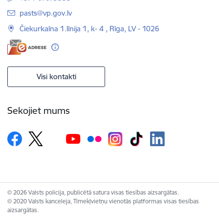
E-pasts:
pasts@vp.gov.lv
Čiekurkalna 1.līnija 1, k- 4 , Rīga, LV - 1026
Visi kontakti
Sekojiet mums
© 2026 Valsts policija, publicētā satura visas tiesības aizsargātas.
© 2020 Valsts kanceleja, Tīmekļvietņu vienotās platformas visas tiesības
aizsargātas.