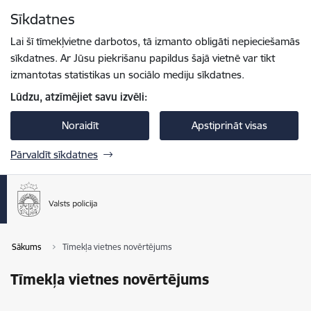
Pāriet uz lapas saturu
Sīkdatnes
Spied
lai meklētu
Enter
Lai šī tīmekļvietne darbotos, tā izmanto obligāti nepieciešamās
sīkdatnes. Ar Jūsu piekrišanu papildus šajā vietnē var tikt
izmantotas statistikas un sociālo mediju sīkdatnes.
Lūdzu, atzīmējiet savu izvēli:
Noraidīt
Apstiprināt visas
Pārvaldīt sīkdatnes
Sākums
Tīmekļa vietnes novērtējums
Tīmekļa vietnes novērtējums