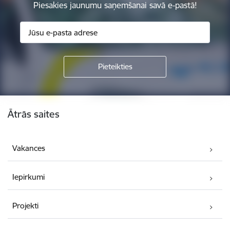
Piesakies jaunumu saņemšanai savā e-pastā!
Kājene
Ātrās saites
Vakances
Iepirkumi
Projekti