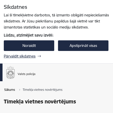
Pāriet uz lapas saturu
Sīkdatnes
Spied
lai meklētu
Enter
Lai šī tīmekļvietne darbotos, tā izmanto obligāti nepieciešamās
sīkdatnes. Ar Jūsu piekrišanu papildus šajā vietnē var tikt
izmantotas statistikas un sociālo mediju sīkdatnes.
Lūdzu, atzīmējiet savu izvēli:
Noraidīt
Apstiprināt visas
Pārvaldīt sīkdatnes
Sākums
Tīmekļa vietnes novērtējums
Tīmekļa vietnes novērtējums