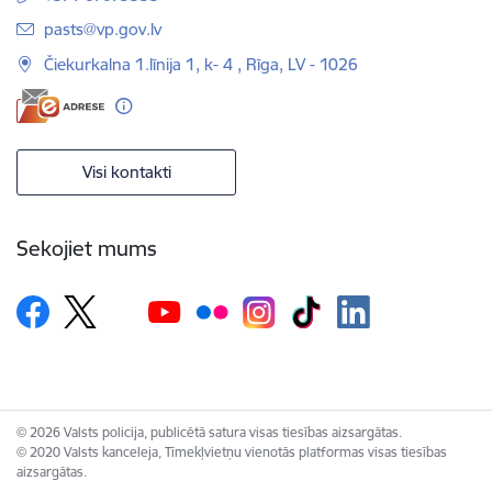
E-pasts:
pasts@vp.gov.lv
Čiekurkalna 1.līnija 1, k- 4 , Rīga, LV - 1026
Visi kontakti
Sekojiet mums
© 2026 Valsts policija, publicētā satura visas tiesības aizsargātas.
© 2020 Valsts kanceleja, Tīmekļvietņu vienotās platformas visas tiesības
aizsargātas.