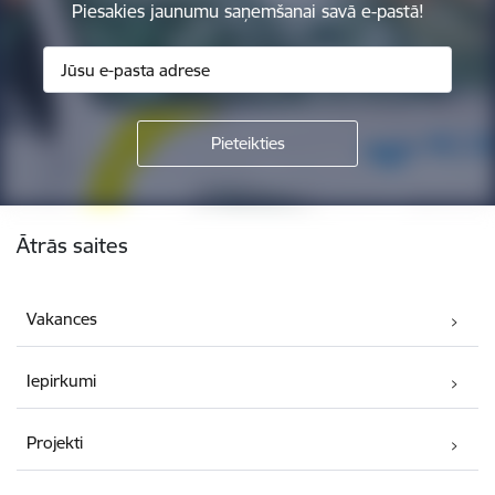
Piesakies jaunumu saņemšanai savā e-pastā!
Kājene
Ātrās saites
Vakances
Iepirkumi
Projekti