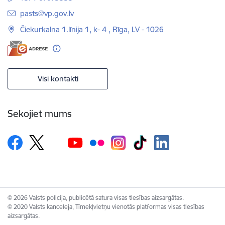
E-pasts:
pasts@vp.gov.lv
Čiekurkalna 1.līnija 1, k- 4 , Rīga, LV - 1026
Visi kontakti
Sekojiet mums
© 2026 Valsts policija, publicētā satura visas tiesības aizsargātas.
© 2020 Valsts kanceleja, Tīmekļvietņu vienotās platformas visas tiesības
aizsargātas.