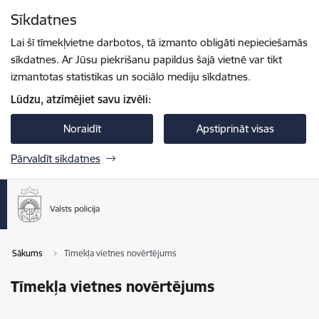
Pāriet uz lapas saturu
Sīkdatnes
Spied
lai meklētu
Enter
Lai šī tīmekļvietne darbotos, tā izmanto obligāti nepieciešamās
sīkdatnes. Ar Jūsu piekrišanu papildus šajā vietnē var tikt
izmantotas statistikas un sociālo mediju sīkdatnes.
Lūdzu, atzīmējiet savu izvēli:
Noraidīt
Apstiprināt visas
Pārvaldīt sīkdatnes
Sākums
Tīmekļa vietnes novērtējums
Tīmekļa vietnes novērtējums