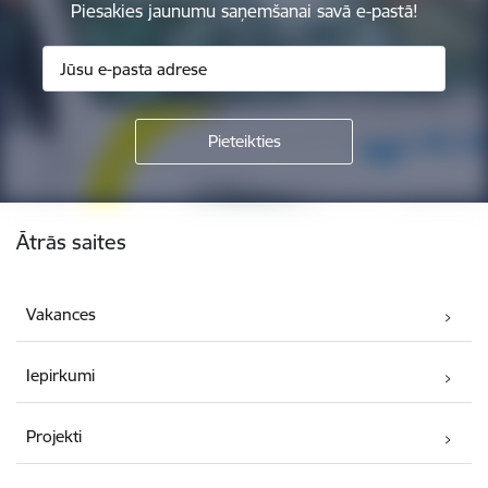
Piesakies jaunumu saņemšanai savā e-pastā!
Kājene
Ātrās saites
Vakances
Iepirkumi
Projekti