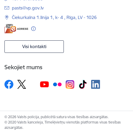
E-pasts:
pasts@vp.gov.lv
Čiekurkalna 1.līnija 1, k- 4 , Rīga, LV - 1026
Visi kontakti
Sekojiet mums
© 2026 Valsts policija, publicētā satura visas tiesības aizsargātas.
© 2020 Valsts kanceleja, Tīmekļvietņu vienotās platformas visas tiesības
aizsargātas.