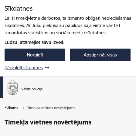
Pāriet uz lapas saturu
Sīkdatnes
Spied
lai meklētu
Enter
Lai šī tīmekļvietne darbotos, tā izmanto obligāti nepieciešamās
sīkdatnes. Ar Jūsu piekrišanu papildus šajā vietnē var tikt
izmantotas statistikas un sociālo mediju sīkdatnes.
Lūdzu, atzīmējiet savu izvēli:
Noraidīt
Apstiprināt visas
Pārvaldīt sīkdatnes
Sākums
Tīmekļa vietnes novērtējums
Tīmekļa vietnes novērtējums