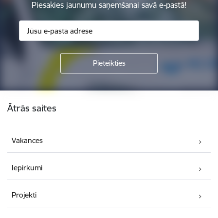
Piesakies jaunumu saņemšanai savā e-pastā!
Kājene
Ātrās saites
Vakances
Iepirkumi
Projekti