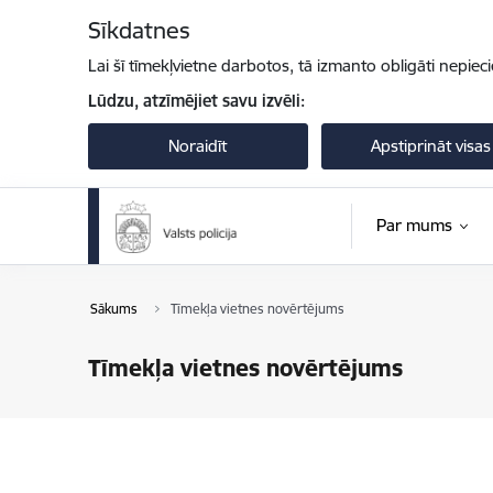
Pāriet uz lapas saturu
Sīkdatnes
Lai šī tīmekļvietne darbotos, tā izmanto obligāti nepiec
Lūdzu, atzīmējiet savu izvēli:
Noraidīt
Apstiprināt visas
Par mums
Sākums
Tīmekļa vietnes novērtējums
Tīmekļa vietnes novērtējums