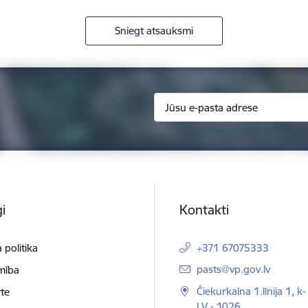
Sniegt atsauksmi
i
Kontakti
 politika
+371 67075333
E-pasts:
pasts@vp.gov.lv
mība
Čiekurkalna 1.līnija 1, k-
te
LV - 1026