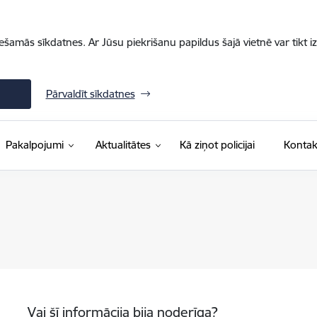
iešamās sīkdatnes. Ar Jūsu piekrišanu papildus šajā vietnē var tikt i
Pārvaldīt sīkdatnes
Pakalpojumi
Aktualitātes
Kā ziņot policijai
Kontak
Vai šī informācija bija noderīga?