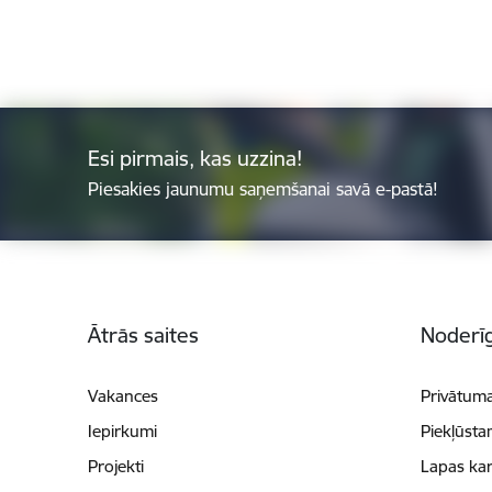
Esi pirmais, kas uzzina!
Piesakies jaunumu saņemšanai savā e-pastā!
Kājene
Ātrās saites
Noderīg
Vakances
Privātuma
Iepirkumi
Piekļūsta
Projekti
Lapas kar