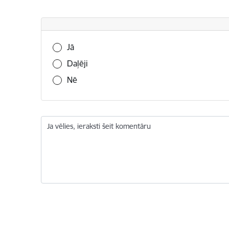
Vai šī informācija bija noderīga?
Jā
Daļēji
Nē
Ja vēlies, ieraksti šeit komentāru